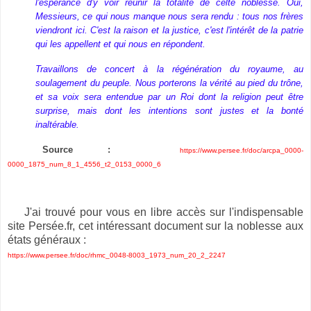
l'espérance d'y voir réunir la totalité de celte noblesse. Oui,
Messieurs, ce qui nous manque nous sera rendu : tous nos frères
viendront ici. C'est la raison et la justice, c'est l'intérêt de la patrie
qui les appellent et qui nous en répondent.
Travaillons de concert à la régénération du royaume, au
soulagement du peuple. Nous porterons la vérité au pied du trône,
et sa voix sera entendue par un Roi dont la religion peut être
surprise, mais dont les intentions sont justes et la bonté
inaltérable.
Source :
https://www.persee.fr/doc/arcpa_0000-
0000_1875_num_8_1_4556_t2_0153_0000_6
J'ai trouvé pour vous en libre accès sur l'indispensable
site Persée.fr, cet intéressant document sur la noblesse aux
états généraux :
https://www.persee.fr/doc/rhmc_0048-8003_1973_num_20_2_2247