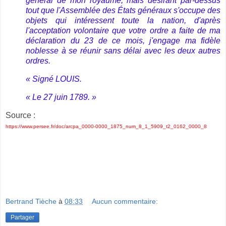
général de mon royaume, mais désirant par-dessus
tout que l'Assemblée des États généraux s'occupe des
objets qui intéressent toute la nation, d'après
l'acceptation volontaire que votre ordre a faite de ma
déclaration du 23 de ce mois, j'engage ma fidèle
noblesse à se réunir sans délai avec les deux autres
ordres.
« Signé LOUIS.
« Le 27 juin 1789. »
Source :
https://www.persee.fr/doc/arcpa_0000-0000_1875_num_8_1_5909_t2_0162_0000_8
Bertrand Tièche
à
08:33
Aucun commentaire:
Partager