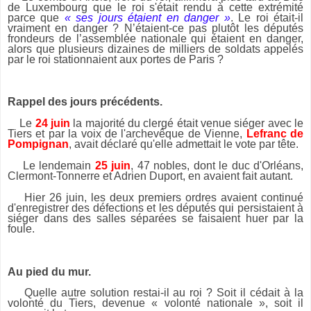
de Luxembourg que le roi s'était rendu à cette extrémité
parce que
« ses jours étaient en danger »
. Le roi était-il
vraiment en danger ? N’étaient-ce pas plutôt les députés
frondeurs de l’assemblée nationale qui étaient en danger,
alors que plusieurs dizaines de milliers de soldats appelés
par le roi stationnaient aux portes de Paris ?
Rappel des jours précédents.
Le
24 juin
la majorité du clergé était venue siéger avec le
Tiers et par la voix de l'archevêque de Vienne,
Lefranc de
Pompignan
, avait déclaré qu'elle admettait le vote par tête.
Le lendemain
25 juin
, 47 nobles, dont le duc d'Orléans,
Clermont-Tonnerre et Adrien Duport, en avaient fait autant.
Hier 26 juin, les deux premiers ordres avaient continué
d'enregistrer des défections et les députés qui persistaient à
siéger dans des salles séparées se faisaient huer par la
foule.
Au pied du mur.
Quelle autre solution restai-il au roi ? Soit il cédait à la
volonté du Tiers, devenue « volonté nationale », soit il