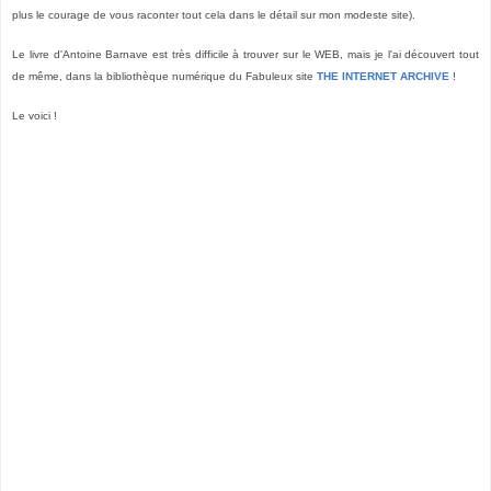
plus le courage de vous raconter tout cela dans le détail sur mon modeste site).
Le livre d'Antoine Barnave est très difficile à trouver sur le WEB, mais je l'ai découvert tout
de même, dans la bibliothèque numérique du Fabuleux site
THE INTERNET ARCHIVE
!
Le voici !