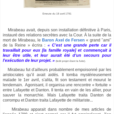
Emeute du 18 avril 1791
Mirabeau avait, depuis son installation définitive à Paris,
instauré des relations secrètes avec la Cour. À la suite de la
mort de Mirabeau, le
Baron Axel de Fersen
« grand "ami"
de la Reine » écrira :
« C'est une grande perte car il
travaillait pour eux [la famille royale] et commençait à
leur être utile, et leur aurait été d'un secours pour
l'exécution de leur projet. »
(ledit projet étant la fuite).
Mirabeau fut d'ailleurs probablement empoisonné par les
aristocrates qu’il avait aidés. Il tomba mystérieusement
malade le 1er avril, s'alita, fit son testament et mourut le
lendemain. Agonisant, il organisa une rencontre « fortuite »
entre Lafayette et Danton. Il tenta en vain de les allier, pour
sauver la monarchie. Mais Lafayette traita Danton de
corrompu et Danton traita Lafayette de militariste...
Mirabeau apparait dans nombre de mes articles de