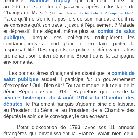
menuisier
Maurice Duplay
qui l'accueillit chez lui
au 366 rue Saint-Honoré
, après la fusillade du
(actuel 398)
Champs de Mars ?
.
(Voir cet article sur
la fusillade du Champs de Mars
)
Parce qu’il ne s'enrichit pas lors de son mandat et qu’il ne
se consacra qu'à son travail, jusqu’à l’épuisement ? Malade
et dépressif, il ne siégeait même plus au
comité de salut
publique
, lorsque ses collègues multiplièrent les
condamnations à mort pour lui en faire porter la
responsabilité. Des rapports de police le décrivaient alors
promenant son chien dénommé Brount dans la campagne
environnante.
Les bonnes âmes s'indignent en disant que le
comité de
salut publique
auquel il participa fut un gouvernement
d’exception ! Oui ! Bien sûr ! Tout autant que le fut celui de la
3ème République en 1914 ! Rappelons que lors de
la
séance historique du 4 août 1914 à la Chambre des
députés
, le Parlement français s'ajourna sine die laissant
au Président du Sénat et au Président de la Chambre des
députés le soin de le convoquer, le cas échéant.
L’état d’exception de 1793, avec ses 11 armées
étrangères qui envahissaient la France, valait bien celui