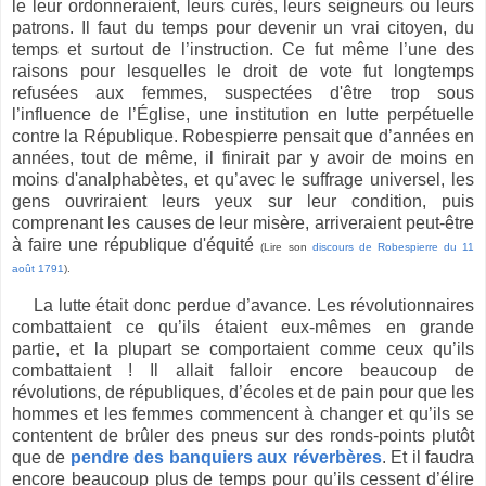
le leur ordonneraient, leurs curés, leurs seigneurs ou leurs
patrons. Il faut du temps pour devenir un vrai citoyen, du
temps et surtout de l’instruction. Ce fut même l’une des
raisons pour lesquelles le droit de vote fut longtemps
refusées aux femmes, suspectées d'être trop sous
l’influence de l’Église, une institution en lutte perpétuelle
contre la République.
Robespierre
pensait que d’années en
années, tout de même, il finirait par y avoir de moins en
moins d'analphabètes, et qu’avec le suffrage universel, les
gens ouvriraient leurs yeux sur leur condition, puis
comprenant les causes de leur misère, arriveraient peut‐être
à faire une république d'équité
(
Lire son
discours de Robespierre du 11
août 1791
).
La lutte était donc perdue d’avance. Les révolutionnaires
combattaient ce qu’ils étaient eux-mêmes
en grande
partie,
et la plupart se comportaient comme ceux qu’ils
combattaient ! Il allait falloir encore beaucoup de
révolutions, de républiques, d’écoles et de pain pour que les
hommes et les femmes commencent à changer et qu’ils se
contentent de brûler des pneus sur des ronds-points plutôt
que de
pendre des banquiers aux réverbères
. Et il faudra
encore beaucoup plus de temps pour qu’ils cessent d’élire