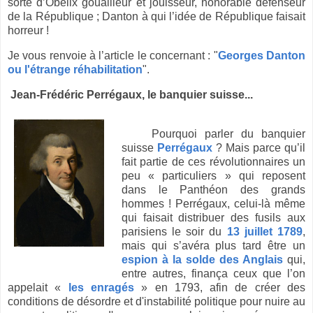
sorte d’Obélix gouailleur et jouisseur, honorable défenseur
de la République ; Danton à qui l’idée de République faisait
horreur !
Je vous renvoie à l’article le concernant : "
Georges Danton
ou l'étrange réhabilitation
".
Jean-Frédéric Perrégaux, le banquier suisse...
Pourquoi parler du banquier
suisse
Perrégaux
? Mais parce qu’il
fait partie de ces révolutionnaires un
peu « particuliers » qui reposent
dans le Panthéon des grands
hommes ! Perrégaux, celui-là même
qui faisait distribuer des fusils aux
parisiens le soir du
13 juillet 1789
,
mais qui s’avéra plus tard être un
espion à la solde des Anglais
qui,
entre autres, finança ceux que l’on
appelait «
les enragés
» en 1793, afin de créer des
conditions de désordre et d'instabilité politique pour nuire au