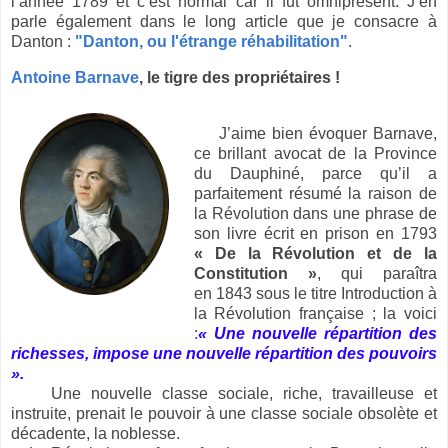
l’année 1789 et c’est normal car il fut omniprésent. J’en
parle également dans le long article que je consacre à
Danton :
"Danton, ou l'étrange réhabilitation"
.
Antoine Barnave
, le tigre des propriétaires !
J’aime bien évoquer Barnave,
ce brillant avocat de la Province
du Dauphiné, parce qu’il a
parfaitement résumé la raison de
la Révolution dans une phrase de
son livre écrit en prison en 1793
« De la Révolution et de la
Constitution »
, qui paraîtra
en 1843 sous le titre Introduction à
la Révolution française ; la voici
:
« Une nouvelle répartition des
richesses, impose une nouvelle répartition des pouvoirs
».
Une nouvelle classe sociale, riche, travailleuse et
instruite, prenait le pouvoir à une classe sociale obsolète et
décadente, la noblesse.