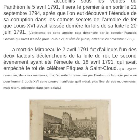
accueillis sous les voutes du
Panthéon le 5 avril 1791, il sera le premier à en sortir le 21
septembre 1794, après que l'on eut découvert l'étendue de
sa corruption dans les carnets secrets de l’armoire de fer
que Louis XVI avait laissée derrière lui lors de sa fuite le 20
juin 1791.
(L’existence de cette armoire sera dénoncée par le serrurier François
.
Gamain qui l’avait réalisée pour Louis XVI, et révélée publiquement le 20 novembre 1792)
La mort de Mirabeau le 2 avril 1791 fut d’ailleurs l’un des
deux facteurs déclencheurs de la fuite du roi. Le second
événement ayant été l’émeute du 18 avril 1791, qui avait
empêché le roi de célébrer Pâques à Saint-Cloud.
(La Fayette
nous dira, dans ses mémoires, que l'émeute fut fomentée par Danton qui fut payé par le roi
pour fournir à Louis XVI cette preuve manifeste qu'il n'était plus libre de ses mouvements,
mais retenu prisonnier dans son palais.)