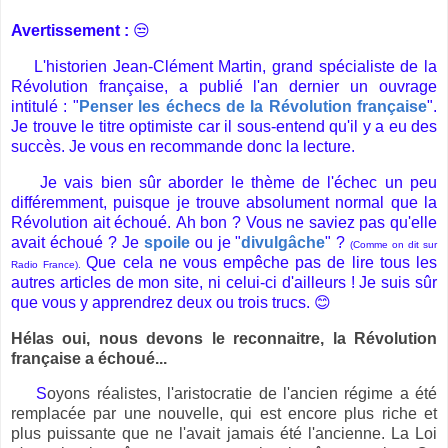
Avertissement :
😒
L'historien Jean-Clément Martin, grand spécialiste de la
Révolution française, a publié l'an dernier un ouvrage
intitulé : "
Penser les échecs de la Révolution française
".
Je trouve le titre optimiste car il sous-entend qu'il y a eu des
succès. Je vous en recommande donc la lecture.
Je vais bien sûr aborder le thème de l'échec un peu
différemment, puisque je trouve absolument normal que la
Révolution ait échoué.
Ah bon ? Vous ne saviez pas qu'elle
avait échoué ? Je
spoile
ou je "
divulgâche
" ?
(Comme on dit sur
Que cela ne vous empêche pas de lire tous les
Radio France).
autres articles de mon site, ni celui-ci d'ailleurs ! Je suis sûr
que vous y apprendrez deux ou trois trucs. 😊
Hélas oui, nous devons le reconnaitre, la Révolution
française a échoué...
S
oyons réalistes, l'aristocratie de l'ancien régime a été
remplacée par une nouvelle, qui est encore plus riche et
plus puissante que ne l'avait jamais été l'ancienne.
La Loi