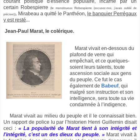
courant politique d'essence populaire, incarné par un
certain Robespierre
(le monstrueux Robespierre
(excusez-moi, j’avais oublié de
. Mirabeau a quitté le Panthéon,
le banquier Perrégaux
)
préciser)
y est resté
...
Jean-Paul Marat, le colérique.
Marat vivait en-dessous du
plafond de verre qui
empêchait, et ce quelques-
soient leurs talents, toute
ascension sociale aux gens
du peuple. Ce fut le cas
également de
Babeuf
, qui
malgré son instruction et son
intelligence, sera toute sa vie
condamnée à l’indigence.
Marat vivait au milieu du peuple et il le connaissait bien.
Un rapport de police lu par l’historien Henri Guillemin disait
ceci :
« La popularité de Marat tient à son intégrité et
l’intégrité, c’est un des dieux du peuple. »
Marat vivait à