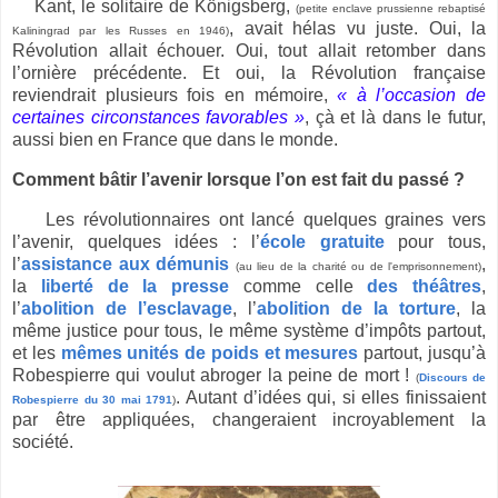
Kant, le solitaire de Königsberg,
(petite enclave prussienne rebaptisé
, avait hélas vu juste. Oui, la
Kaliningrad par les Russes en 1946)
Révolution allait échouer. Oui, tout allait retomber dans
l’ornière précédente. Et oui, la Révolution française
reviendrait plusieurs fois en mémoire,
« à l’occasion de
certaines circonstances favorables »
, çà et là dans le futur,
aussi bien en France que dans le monde.
Comment bâtir l’avenir lorsque l’on est fait du passé ?
Les révolutionnaires ont lancé quelques graines vers
l’avenir, quelques idées : l’
école gratuite
pour tous,
l’
assistance aux démunis
,
(au lieu de la charité ou de l'emprisonnement)
la
liberté de la presse
comme celle
des théâtres
,
l’
abolition de l’esclavage
, l’
abolition de la torture
, la
même justice pour tous, le même système d’impôts partout,
et les
mêmes unités de poids et mesures
partout, jusqu’à
Robespierre qui voulut abroger la peine de mort !
(
Discours de
. Autant d’idées qui, si elles finissaient
Robespierre du 30 mai 1791
)
par être appliquées, changeraient incroyablement la
société.