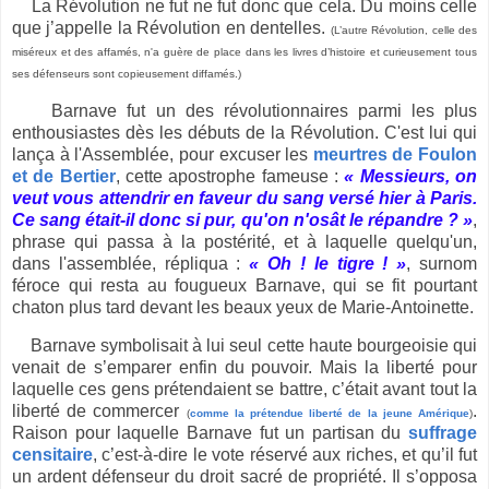
La Révolution ne fut ne fut donc que cela. Du moins celle
que j’appelle la Révolution en dentelles.
(L’autre Révolution, celle des
miséreux et des affamés, n'a guère de place dans les livres d’histoire et curieusement tous
ses défenseurs sont copieusement diffamés.)
Barnave fut un des révolutionnaires parmi les plus
enthousiastes dès les débuts de la Révolution. C'est lui qui
lança à l'Assemblée, pour excuser les
meurtres de Foulon
et de Bertier
, cette apostrophe fameuse :
« Messieurs, on
veut vous attendrir en faveur du sang versé hier à Paris.
Ce sang était-il donc si pur, qu'on n'osât le répandre ? »
,
phrase qui passa à la postérité, et à laquelle quelqu'un,
dans l'assemblée, répliqua :
« Oh ! le tigre ! »
, surnom
féroce qui resta au fougueux Barnave, qui se fit pourtant
chaton plus tard devant les beaux yeux de Marie-Antoinette.
Barnave symbolisait à lui seul cette haute bourgeoisie qui
venait de s’emparer enfin du pouvoir. Mais la liberté pour
laquelle ces gens prétendaient se battre, c’était avant tout la
liberté de commercer
.
(
comme la prétendue liberté de la jeune Amérique
)
Raison pour laquelle Barnave fut un partisan du
suffrage
censitaire
, c’est-à-dire le vote réservé aux riches, et qu’il fut
un ardent défenseur du droit sacré de propriété. Il s’opposa