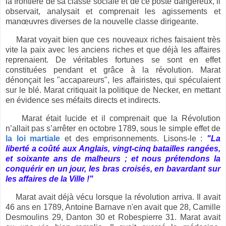
la frontière de sa classe sociale et de ce poste dangereux, il
observait, analysait et comprenait les agissements et
manœuvres diverses de la nouvelle classe dirigeante.
Marat voyait bien que ces nouveaux riches faisaient très
vite la paix avec les anciens riches et que déjà les affaires
reprenaient. De véritables fortunes se sont en effet
constituées pendant et grâce à la révolution. Marat
dénonçait les "accapareurs", les affairistes, qui spéculaient
sur le blé. Marat critiquait la politique de Necker, en mettant
en évidence ses méfaits directs et indirects.
Marat était lucide et il comprenait que la Révolution
n’allait pas s’arrêter en octobre 1789, sous le simple effet de
la loi martiale
et des emprisonnements. Lisons-le :
"La
liberté a coûté aux Anglais, vingt-cinq batailles rangées,
et soixante ans de malheurs ; et nous prétendons la
conquérir en un jour, les bras croisés, en bavardant sur
les affaires de la Ville !"
Marat avait déjà vécu lorsque la révolution arriva. Il avait
46 ans en 1789, Antoine Barnave n'en avait que 28, Camille
Desmoulins 29, Danton 30 et Robespierre 31. Marat avait