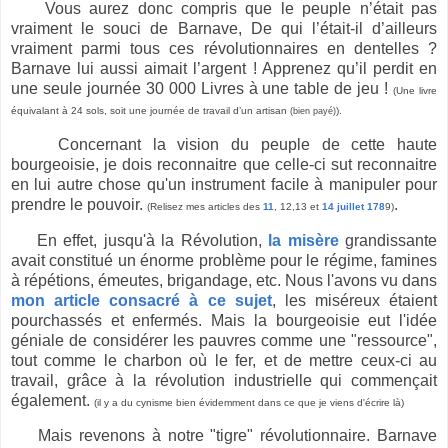
Vous aurez donc compris que le peuple n’était pas
vraiment le souci de Barnave, De qui l’était-il d’ailleurs
vraiment parmi tous ces révolutionnaires en dentelles ?
Barnave lui aussi aimait l’argent ! Apprenez qu’il perdit en
une seule journée 30 000 Livres à une table de jeu !
(Une livre
équivalant à 24 sols, soit une journée de travail d’un artisan
).
(bien payé)
Concernant la vision du peuple de cette haute
bourgeoisie, je dois reconnaitre que celle-ci sut reconnaitre
en lui autre chose qu'un instrument facile à manipuler pour
prendre le pouvoir.
.
(Relisez mes articles des
11
, 12,13 et
14 juillet 178
9)
En effet, jusqu'à la Révolution,
la misère
grandissante
avait constitué un énorme problème pour le régime, famines
à répétions, émeutes, brigandage, etc. Nous l'avons vu dans
mon article consacré à ce sujet
, les miséreux étaient
pourchassés et enfermés. Mais la bourgeoisie eut l'idée
géniale de considérer les pauvres comme une "ressource",
tout comme le charbon où le fer, et de mettre ceux-ci au
travail, grâce à la révolution industrielle qui commençait
également.
(il y a du cynisme bien évidemment dans ce que je viens d'écrire là)
Mais revenons à notre "tigre" révolutionnaire. Barnave