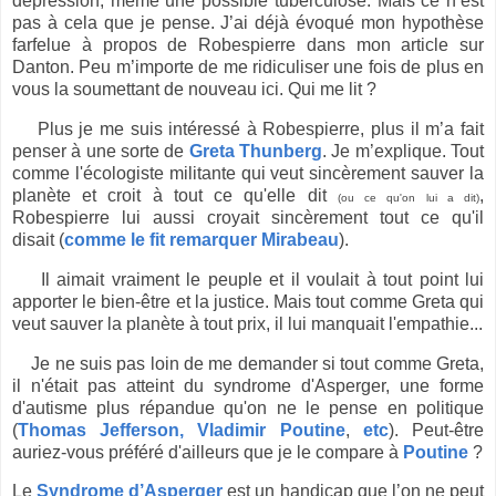
dépression, même une possible tuberculose. Mais ce n’est
pas à cela que je pense. J’ai déjà évoqué mon hypothèse
farfelue à propos de Robespierre dans mon article sur
Danton. Peu m’importe de me ridiculiser une fois de plus en
vous la soumettant de nouveau ici. Qui me lit ?
Plus je me suis intéressé à Robespierre, plus il m’a fait
penser à une sorte de
Greta Thunberg
. Je m’explique. Tout
comme l'écologiste militante qui veut sincèrement sauver la
planète et croit à tout ce qu'elle dit
,
(ou ce qu'on lui a dit)
Robespierre lui aussi croyait sincèrement tout ce qu'il
disait (
comme le fit remarquer Mirabeau
).
Il aimait vraiment le peuple et il voulait à tout point lui
apporter le bien-être et la justice. Mais tout comme Greta qui
veut sauver la planète à tout prix, il lui manquait l'empathie...
Je ne suis pas loin de me demander si tout comme Greta,
il n'était pas atteint du syndrome d'Asperger, une forme
d'autisme plus répandue qu'on ne le pense en politique
(
Thomas Jefferson, Vladimir Poutine
,
etc
). Peut-être
auriez-vous préféré d'ailleurs que je le compare à
Poutine
?
Le
Syndrome d’Asperger
est un handicap que l’on ne peut