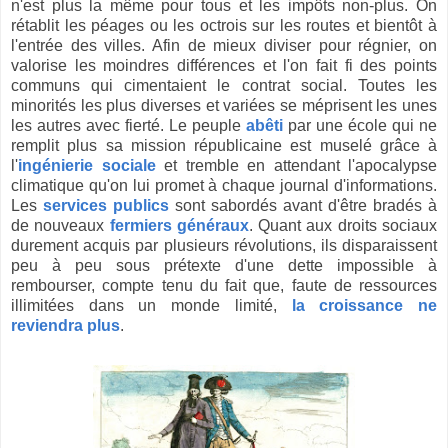
n'est plus la même pour tous et les impôts non-plus.
On
rétablit les péages ou les octrois sur les routes et bientôt à
l'entrée des villes. Afin de mieux diviser pour régnier, on
valorise les moindres différences et l'on fait fi des points
communs qui cimentaient le contrat social. Toutes les
minorités les plus diverses et variées se méprisent les unes
les autres avec fierté. Le peuple
abêti
par une école qui ne
remplit plus sa mission républicaine est muselé grâce à
l'
ingénierie sociale
et tremble en attendant l'apocalypse
climatique qu'on lui promet à chaque journal d'informations.
Les
services publics
sont sabordés avant d'être bradés à
de nouveaux
fermiers généraux
. Quant aux droits sociaux
durement acquis par plusieurs révolutions, ils disparaissent
peu à peu sous prétexte d'une dette impossible à
rembourser, compte tenu du fait que, faute de ressources
illimitées dans un monde limité,
la croissance ne
reviendra plus
.