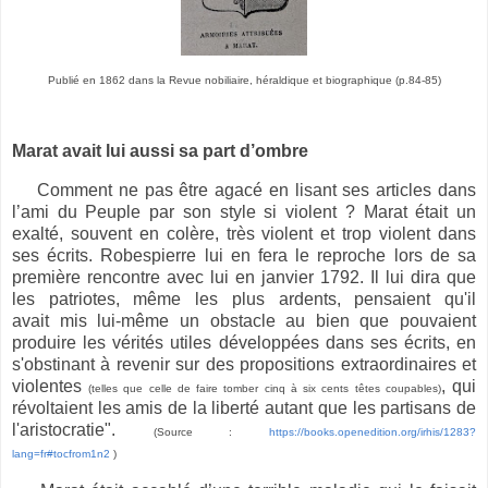
Publié en 1862 dans la Revue nobiliaire, héraldique et biographique (p.84-85)
Marat avait lui aussi sa part d’ombre
Comment ne pas être agacé en lisant ses articles dans
l’ami du Peuple par son style si violent ? Marat était un
exalté, souvent en colère, très violent et trop violent dans
ses écrits. Robespierre lui en fera le reproche lors de sa
première rencontre avec lui en janvier 1792. Il lui dira que
les patriotes, même les plus ardents, pensaient qu'il
avait mis lui-même un obstacle au bien que pouvaient
produire les vérités utiles développées dans ses écrits, en
s'obstinant à revenir sur des propositions extraordinaires et
violentes
, qui
(telles que celle de faire tomber cinq à six cents têtes coupables)
révoltaient les amis de la liberté autant que les partisans de
l'aristocratie".
(
Source :
https://books.openedition.org/irhis/1283?
lang=fr#tocfrom1n2
)