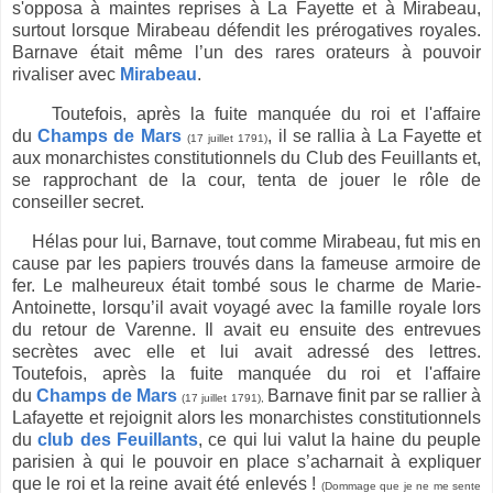
s'opposa à maintes reprises à La Fayette et à Mirabeau,
surtout lorsque Mirabeau défendit les prérogatives royales.
Barnave était même l’un des rares orateurs à pouvoir
rivaliser avec
Mirabeau
.
Toutefois, après la fuite manquée du roi et l'affaire
du
Champs de Mars
, il se rallia à La Fayette et
(17 juillet 1791)
aux monarchistes constitutionnels du Club des Feuillants et,
se rapprochant de la cour, tenta de jouer le rôle de
conseiller secret.
Hélas pour lui, Barnave, tout comme Mirabeau, fut mis en
cause par les papiers trouvés dans la fameuse armoire de
fer. Le malheureux était tombé sous le charme de Marie-
Antoinette, lorsqu’il avait voyagé avec la famille royale lors
du retour de Varenne. Il avait eu ensuite des entrevues
secrètes avec elle et lui avait adressé des lettres.
Toutefois,
après la fuite manquée du roi et l'affaire
du
Champs de Mars
Barnave
finit par se rallier à
(17 juillet 1791),
Lafayette et rejoignit alors les monarchistes constitutionnels
du
club des Feuillants
, ce qui lui valut la haine du peuple
parisien à qui le pouvoir en place s’acharnait à expliquer
que le roi et la reine avait été enlevés !
(Dommage que je ne me sente