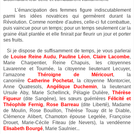
L'émancipation des femmes figure indiscutablement
parmi les idées novatrices qui germèrent durant la
Révolution. Comme nombre d'autres, celle-ci fut combattue,
puis vaincue pour un temps; pour un temps seulement car la
graine était plantée et elle finirait par fleurir un jour et porter
ses fruits.
Si je dispose de suffisamment de temps, j
e vous parlerai
de
Louise Reine Audu
,
Pauline Léon
,
Claire Lacombe
,
Marie Charpentier, Reine Chapuis, les citoyennes
Lavarenne et Tournée, la citoyenne lieutenant Lecuyer,
l'amazone
Théroigne de Méricourt
, la
canonière
Catherine Pochetat
, la citoyenne Montorcier,
Anne Quatresols,
Angélique Duchemin
, la lieutenant
Ursule Aby, Marie Schellinck, Pélagie Dulière,
Thérèse
Figueur
(dite Sangène), les sœurs guérrières
Félicité et
Théophile Fernig
,
Rose Barreau
(dite Liberté), Madame
de Moulin, Rose Bouillon, Thérèse Touay dit le Diable,
Clémence Alibert, Chamoton épouse Legelée, Françoise
Drouet, Marie-Cécile Fiteau (de Nevers), la vendéenne
Elisabeth Bourgé
, Marie Saulnier...