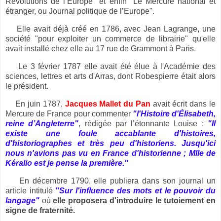
Révolutions de l’Europe" et enfin "Le Mercure national et
étranger, ou Journal politique de l’Europe".
Elle avait déjà créé en 1786, avec Jean Lagrange, une
société "pour exploiter un commerce de librairie" qu'elle
avait installé chez elle au 17 rue de Grammont à Paris.
Le 3 février 1787 elle avait été élue à l'Académie des
sciences, lettres et arts d'Arras, dont Robespierre était alors
le président.
En juin 1787,
Jacques Mallet du Pan
avait écrit dans le
Mercure de France pour commenter
"l'Histoire d'Élisabeth,
reine d’Angleterre"
, rédigée par l’étonnante Louise :
"Il
existe une foule accablante d'histoires,
d'historiographes et très peu d'historiens. Jusqu'ici
nous n'avions pas vu en France d'historienne ; Mlle de
Kéralio est je pense la première."
En décembre 1790, elle publiera dans son journal un
article intitulé
"Sur l'influence des mots et le pouvoir du
langage"
où
elle proposera d'introduire le tutoiement en
signe de fraternité.