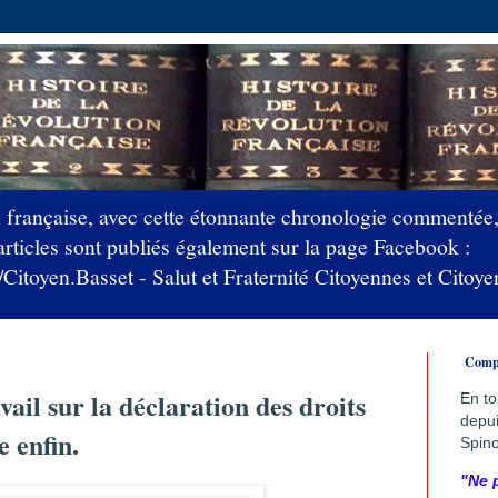
française, avec cette étonnante chronologie commentée,
articles sont publiés également sur la page Facebook :
itoyen.Basset - Salut et Fraternité Citoyennes et Cito
Compre
vail sur la déclaration des droits
En to
depui
 enfin.
Spino
"Ne 