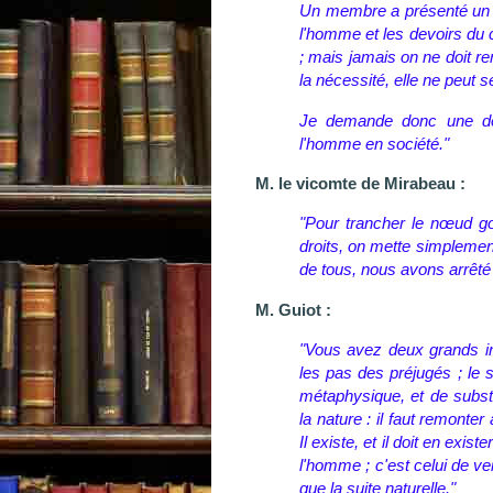
Un membre a présenté un p
l'homme et les devoirs du c
; mais jamais on ne doit r
la nécessité, elle ne peut s
Je demande donc une décl
l'homme en société."
M. le vicomte de Mirabeau :
"Pour trancher le nœud go
droits, on mette simplement
de tous, nous avons arrêté c
M. Guiot :
"Vous avez deux grands inc
les pas des préjugés ; le 
métaphysique, et de substi
la nature : il faut remonte
Il existe, et il doit en exi
l'homme ; c'est celui de vei
que la suite naturelle."