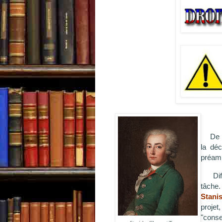
De no
la déc
préamb
Di
tâche
Stani
projet
"conse