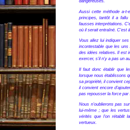
dangereuses.
Aussi cette méthode a-t-el
principes, tantôt il a fallu
fausses interprétations. C
où il serait entraîné. C'est à
Vous allez lui indiquer ses
incontestable que les uns 
des idées relatives. Il est 
exercer, s'il n'y a pas un a
Il faut donc établir que l
lorsque nous établissons q
sa propriété, il convient cep
il convient encore d'ajouter
pas repousser la force par l
Nous n'oublierons pas surt
lui-même ; que les vertu
vérités que l'on rétablit
vertueux.