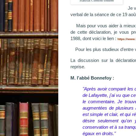
Stanislas Clermont-Tonnerre
Je v
verbal de la séance de ce 19 aoû
Mais pour vous aider à mieux 
de cette déclaration, je vous pr
1988, dont voici le lien :
https://www.
Pour les plus studieux d’entre v
La discussion sur la déclaratio
reprise.
M. l'abbé Bonnefoy :
"Après avoir comparé les d
de Lafayette, j'ai vu que c
le commentaire. Je trou
augmentées de plusieurs a
est simple et clair, et qui 
désire seulement qu'on
conservation et à sa tranqu
égaux en droits."