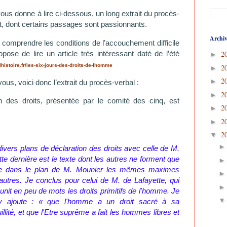
ous donne à lire ci-dessous, un long extrait du procès-
t, dont certains passages sont passionnants.
Archiv
comprendre les conditions de l’accouchement difficile
opose de lire un article très intéressant daté de l’été
2
►
lhistoire.fr/les-six-jours-des-droits-de-lhomme
2
►
2
►
ous, voici donc l’extrait du procès-verbal :
2
►
n des droits, présentée par le comité des cinq, est
2
►
2
►
2
▼
ivers plans de déclaration des droits avec celle de M.
ette dernière est le texte dont les autres ne forment que
ve dans le plan de M. Mounier les mêmes maximes
utres. Je conclus pour celui de M. de Lafayette, qui
réunit en peu de mots les droits primitifs de l'homme. Je
 y ajoute : « que l'homme a un droit sacré à sa
illité, et que l'Etre suprême a fait les hommes libres et