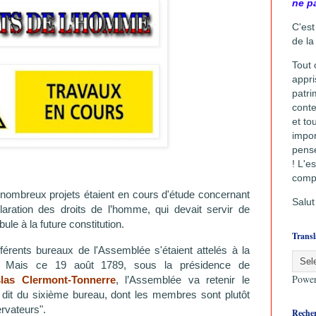
ne p
C'est
de la
Tout 
appri
patri
conte
et to
impor
pense
! L'
es
comp
mbreux projets étaient en cours d'étude concernant
Salut
laration des droits de l’homme, qui devait servir de
ule à la future constitution.
Transl
fférents bureaux de l'Assemblée s'étaient attelés à la
. Mais ce 19 août 1789, sous la présidence de
Powe
slas Clermont-Tonnerre
, l’Assemblée va retenir le
, dit du sixième bureau, dont les membres sont plutôt
rvateurs".
Recher