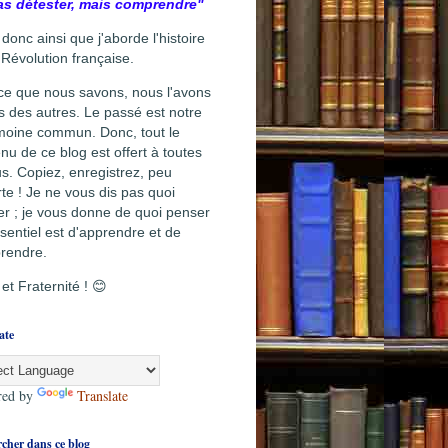
as détester, mais comprendre"
 donc ainsi que j'aborde l'histoire
 Révolution française.
ce que nous savons, nous l'avons
s des autres. Le passé est notre
moine commun. Donc, tout le
nu de ce blog est offert à toutes
us. Copiez, enregistrez, peu
te ! Je ne vous dis pas quoi
r ; je vous donne de quoi penser
sentiel est d'apprendre et de
rendre.
 et Fraternité ! 😊
ate
red by
Translate
cher dans ce blog