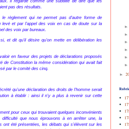
aux. Il regarde comme une subtilité de dire que les
ent pas des résultats.
 le règlement qui ne permet pas d'autre forme de
u levé et par l'appel des voix en cas de doute sur la
ppel des voix par bureaux.
, et dit qu'il désire qu'on mette en délibération les
.
valoir en faveur des projets de déclarations proposés
 de Constitution la même considération qui avait fait
osé par le comité des cinq.
2
►
Rubri
crété qu'une déclaration des droits de l'homme serait
tion à établir : ainsi il n'y a plus à revenir sur cette
17
17
17
ument pour ceux qui trouvaient quelques inconvénients
17
a difficulté que nous éprouvons à en arrêter une, la
17
us ont été présentées, les débats qui s'élèvent sur les