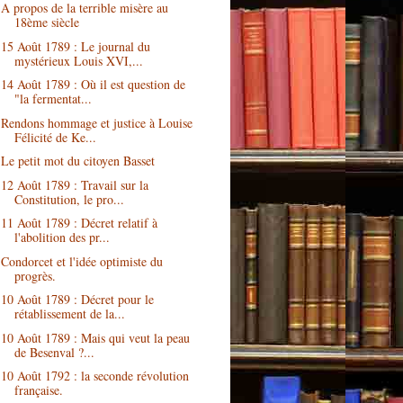
A propos de la terrible misère au
18ème siècle
15 Août 1789 : Le journal du
mystérieux Louis XVI,...
14 Août 1789 : Où il est question de
"la fermentat...
Rendons hommage et justice à Louise
Félicité de Ke...
Le petit mot du citoyen Basset
12 Août 1789 : Travail sur la
Constitution, le pro...
11 Août 1789 : Décret relatif à
l'abolition des pr...
Condorcet et l'idée optimiste du
progrès.
10 Août 1789 : Décret pour le
rétablissement de la...
10 Août 1789 : Mais qui veut la peau
de Besenval ?...
10 Août 1792 : la seconde révolution
française.