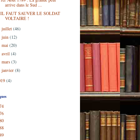
arrive dans le Sud ...
IL FAUT SAUVER LE SOLDAT
VOLTAIRE !
juillet
(46)
►
juin
(12)
►
mai
(20)
►
avril
(4)
►
mars
(3)
►
janvier
(8)
►
019
(4)
ques
74
76
80
88
89