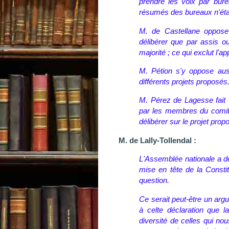
prendre les voix par bure
résumés des bureaux n'étai
M. de Castellane oppose
délibérer que par assis o
majorité ; ce qui exclut l'a
M. Pétion s'y oppose aussi
différents projets proposés
M. Pérez de Lagesse fait 
par les membres du comité
délibérer sur le projet prop
M. de Lally-Tollendal :
L'Assemblée nationale a dé
mise en tête de la Constitu
question.
Ce serait peut-être un arg
à celte déclaration que l
diversité de celles qui no