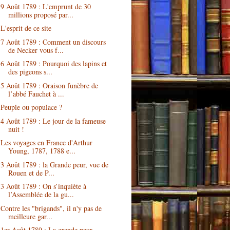
9 Août 1789 : L'emprunt de 30
millions proposé par...
L'esprit de ce site
7 Août 1789 : Comment un discours
de Necker vous f...
6 Août 1789 : Pourquoi des lapins et
des pigeons s...
5 Août 1789 : Oraison funèbre de
l’abbé Fauchet à ...
Peuple ou populace ?
4 Août 1789 : Le jour de la fameuse
nuit !
Les voyages en France d'Arthur
Young, 1787, 1788 e...
3 Août 1789 : la Grande peur, vue de
Rouen et de P...
3 Août 1789 : On s’inquiète à
l’Assemblée de la gu...
Contre les "brigands", il n'y pas de
meilleure gar...
1er Août 1789 : La grande peur