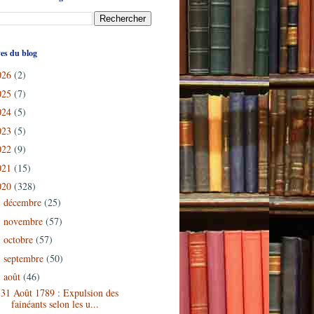
es du blog
026
(2)
025
(7)
024
(5)
023
(5)
022
(9)
021
(15)
020
(328)
décembre
(25)
►
novembre
(57)
►
octobre
(57)
►
septembre
(50)
►
août
(46)
▼
31 Août 1789 : Expulsion des
fainéants selon les u...