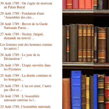
30 Août 1789 : On s'agite de nouveau
au Palais Royal
29 Août 1789 : Fondation d'une
"Assemblée des cito...
28 Août 1789 : Brevet de la Garde
Nationale Parisi...
27 Août 1789 : Necker, fatigué,
demande un nouvel ...
Les femmes sont des hommes comme
les autres !
26 Août 1789 : Le jour de la
Déclaration !
26 Août 1789 : Utopie ouvrière dans
les Pyrénées.
25 Août 1789 : La disette continue et
les bourgeoi...
25 Août 1789 : L’un est aimé, l’autre
pas (Roi et ...
24 Août 1789 : L'Assemblée
nationale entérine la l...
23 Août 1789, l'Assemblée nationale