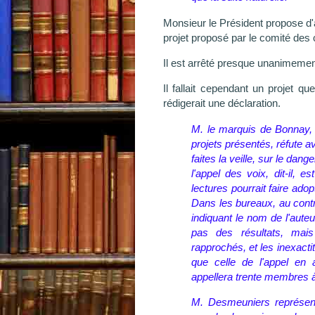
Monsieur le Président propose d'a
projet proposé par le comité des ci
Il est arrêté presque unanimemen
Il fallait cependant un projet 
rédigerait une déclaration.
M. le marquis de Bonnay, v
projets présentés, réfute a
faites la veille, sur le da
l'appel des voix, dit-il, 
lectures pourrait faire adop
Dans les bureaux, au contra
indiquant le nom de l'auteur
pas des résultats, ma
rapprochés, et les inexact
que celle de l'appel en
appellera trente membres à 
M. Desmeuniers représent