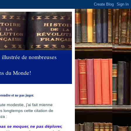
 illustrée de nombreuses
yens du Monde!
ndre et ne pas juger.
ute modestie, j'ai fait mienne
s longtemps cette citation de
za :
pas se moquer, ne pas déplorer,