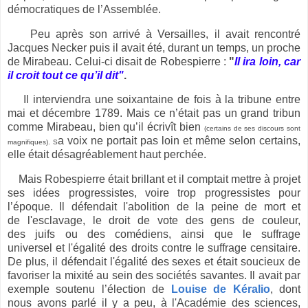
démocratiques de l’Assemblée.
Peu après son arrivé à Versailles, il avait rencontré
Jacques Necker puis il avait été, durant un temps, un proche
de Mirabeau. Celui-ci disait de Robespierre :
"
Il ira loin, car
il croit tout ce qu’il dit"
.
Il interviendra une soixantaine de fois à la tribune entre
mai et décembre 1789. Mais ce n’était pas un grand tribun
comme Mirabeau, bien qu’il écrivît bien
(certains de ses discours sont
a voix ne portait pas loin et même selon certains,
magnifiques). S
elle était désagréablement haut perchée.
Mais Robespierre était brillant et il comptait mettre à projet
ses idées progressistes, voire trop progressistes pour
l’époque. Il défendait l'abolition de la peine de mort et
de l'esclavage, le droit de vote des gens de couleur,
des juifs ou des comédiens, ainsi que le suffrage
universel et l'égalité des droits contre le suffrage censitaire.
De plus, il défendait l'égalité des sexes et était soucieux de
favoriser la mixité au sein des sociétés savantes. Il avait par
exemple soutenu l’élection de
Louise de Kéralio
, dont
nous avons parlé il y a peu, à l'Académie des sciences,