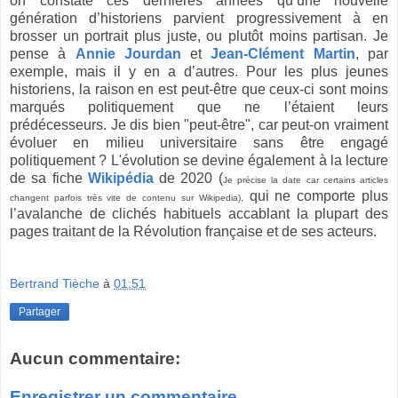
on constate ces dernières années qu’une nouvelle
génération d’historiens parvient progressivement à en
brosser un portrait plus juste, ou plutôt moins partisan. Je
pense à
Annie Jourdan
et
Jean-Clément Martin
, par
exemple, mais il y en a d’autres. Pour les plus jeunes
historiens, la raison en est peut-être que ceux-ci sont moins
marqués politiquement que ne l’étaient leurs
prédécesseurs. Je dis bien "peut-être", car peut-on vraiment
évoluer en milieu universitaire sans être engagé
politiquement ? L'évolution se devine également à la lecture
de sa fiche
Wikipédia
de 2020 (
Je précise la date car certains articles
qui ne comporte plus
changent parfois très vite de contenu sur Wikipedia),
l’avalanche de clichés habituels accablant la plupart des
pages traitant de la Révolution française et de ses acteurs.
Bertrand Tièche
à
01:51
Partager
Aucun commentaire:
Enregistrer un commentaire