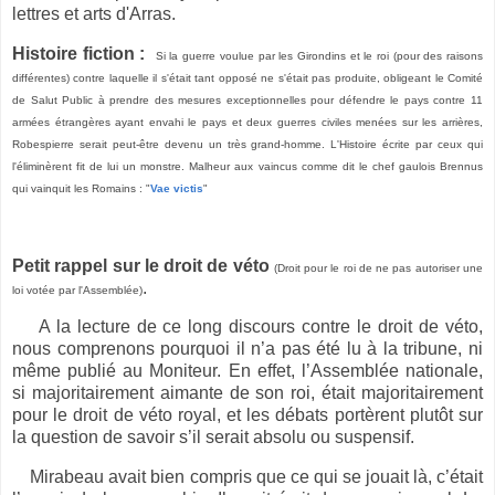
lettres et arts d'Arras.
Histoire fiction :
Si la guerre voulue par les Girondins et le roi (pour des raisons
différentes) contre laquelle il s'était tant opposé ne s'était pas produite, obligeant le Comité
de Salut Public à prendre des mesures exceptionnelles pour défendre le pays contre 11
armées étrangères ayant envahi le pays et deux guerres civiles menées sur les arrières,
Robespierre serait peut-être devenu un très grand-homme. L'Histoire écrite par ceux qui
l'éliminèrent fit de lui un monstre. Malheur aux vaincus comme dit le chef gaulois Brennus
qui vainquit les Romains : "
Vae victis
"
Petit rappel sur le droit de véto
(Droit pour le roi de ne pas autoriser une
.
loi votée par l'Assemblée)
A la lecture de ce long discours contre le droit de véto,
nous comprenons pourquoi il n’a pas été lu à la tribune, ni
même publié au Moniteur. En effet, l’Assemblée nationale,
si majoritairement aimante de son roi, était majoritairement
pour le droit de véto royal, et les débats portèrent plutôt sur
la question de savoir s’il serait absolu ou suspensif.
Mirabeau avait bien compris que ce qui se jouait là, c’était