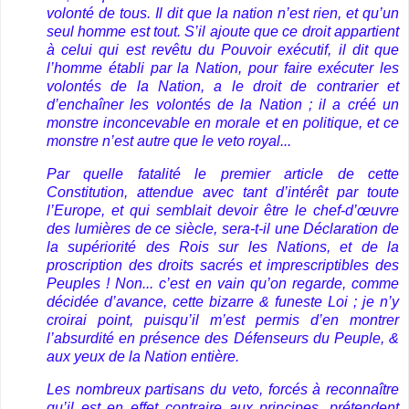
volonté de tous. Il dit que la nation n’est rien, et qu’un
seul homme est tout. S’il ajoute que ce droit appartient
à celui qui est revêtu du Pouvoir exécutif, il dit que
l’homme établi par la Nation, pour faire exécuter les
volontés de la Nation, a le droit de contrarier et
d’enchaîner les volontés de la Nation ; il a créé un
monstre inconcevable en morale et en politique, et ce
monstre n’est autre que le veto royal...
Par quelle fatalité le premier article de cette
Constitution, attendue avec tant d’intérêt par toute
l’Europe, et qui semblait devoir être le chef-d’œuvre
des lumières de ce siècle, sera-t-il une Déclaration de
la supériorité des Rois sur les Nations, et de la
proscription des droits sacrés et imprescriptibles des
Peuples ! Non... c’est en vain qu’on regarde, comme
décidée d’avance, cette bizarre & funeste Loi ; je n’y
croirai point, puisqu’il m’est permis d’en montrer
l’absurdité en présence des Défenseurs du Peuple, &
aux yeux de la Nation entière.
Les nombreux partisans du veto, forcés à reconnaître
qu’il est en effet contraire aux principes, prétendent