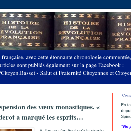
française, avec cette étonnante chronologie commentée,
articles sont publiés également sur la page Facebook :
itoyen.Basset - Salut et Fraternité Citoyennes et Cito
Compre
spension des vœux monastiques. «
En to
depui
iderot a marqué les esprits…
Spino
"Ne 
Si l’on ne s’en tient qu’à la simple