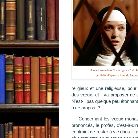
Anna Karina dans "La religieuse" de J
en 1966, d'après le livre de Jacqu
religieux et une religieuse, po
des vœux, et il va proposer de 
N'est-il pas quelque peu étonnant
à ce propos ?
Concernant les vœux monastiqu
prononcés, le profès, c’est-à-di
contraint de rester à vie dans l’ins