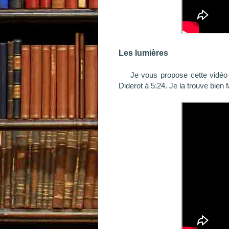
Les lumières
Je vous propose cette vidéo
Diderot à 5:24. Je la trouve bien 