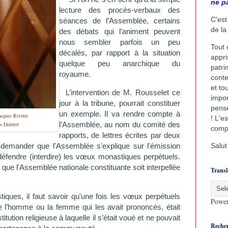
ne p
lecture des procès-verbaux des
C'est
séances de l’Assemblée, certains
de la
des débats qui l’animent peuvent
nous sembler parfois un peu
Tout 
décalés, par rapport à la situation
appri
quelque peu anarchique du
patri
royaume.
conte
et to
L’intervention de M. Rousselet ce
impor
jour à la tribune, pourrait constituer
pense
un exemple. Il va rendre compte à
acques Rivette
! L'
es
l’Assemblée, au nom du comité des
es Diderot
comp
rapports, de lettres écrites par deux
Salut
ur demander que l'Assemblée s'explique sur l'émission
défendre (interdire) les vœux monastiques perpétuels.
 que l'Assemblée nationale constituante soit interpellée
Transl
es, il faut savoir qu'u
ne fois les vœux perpétuels
Powe
re l’homme ou la femme qui les avait prononcés, était
titution religieuse à laquelle il s’était voué et ne pouvait
Recher