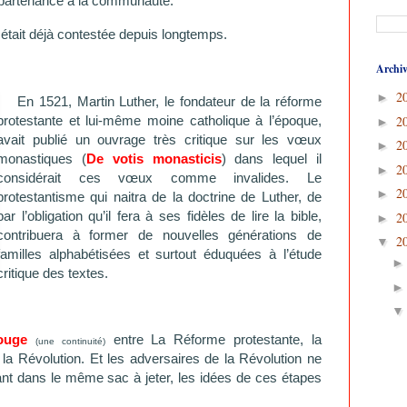
ppartenance à la communauté.
était déjà contestée depuis longtemps.
Archiv
2
►
En 1521, Martin Luther, le fondateur de la réforme
protestante et lui-même moine catholique à l’époque,
2
►
avait publié un ouvrage très critique sur les vœux
2
►
monastiques (
De votis monasticis
) dans lequel il
2
►
considérait ces vœux comme invalides. Le
2
►
protestantisme qui naitra de la doctrine de Luther, de
par l’obligation qu’il fera à ses fidèles de lire la bible,
2
►
contribuera à former de nouvelles générations de
2
▼
familles alphabétisées et surtout éduquées à l’étude
critique des textes.
rouge
entre La Réforme protestante, la
(une continuité)
la Révolution. Et les adversaires de la Révolution ne
ant dans le même sac à jeter, les idées de ces étapes