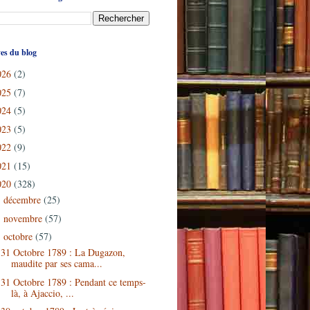
es du blog
026
(2)
025
(7)
024
(5)
023
(5)
022
(9)
021
(15)
020
(328)
décembre
(25)
►
novembre
(57)
►
octobre
(57)
▼
31 Octobre 1789 : La Dugazon,
maudite par ses cama...
31 Octobre 1789 : Pendant ce temps-
là, à Ajaccio, ...