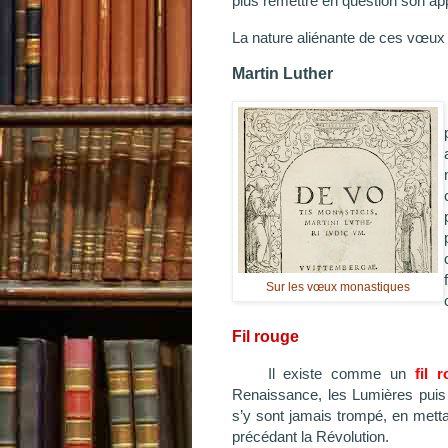
plus remettre en question son a
La nature aliénante de ces vœux 
Martin Luther
Sur les vœux monastiques
Fil rouge
Il existe comme un
fil 
Renaissance, les Lumières puis 
s’y sont jamais trompé, en mett
précédant la Révolution.