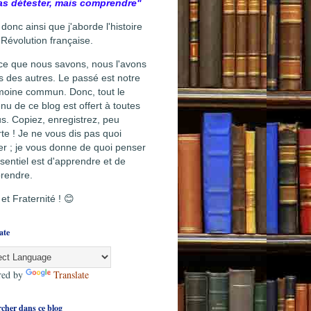
as détester, mais comprendre"
 donc ainsi que j'aborde l'histoire
 Révolution française.
ce que nous savons, nous l'avons
s des autres. Le passé est notre
moine commun. Donc, tout le
nu de ce blog est offert à toutes
us. Copiez, enregistrez, peu
te ! Je ne vous dis pas quoi
r ; je vous donne de quoi penser
sentiel est d'apprendre et de
rendre.
 et Fraternité ! 😊
ate
red by
Translate
cher dans ce blog