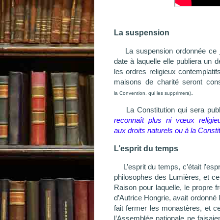
La suspension
La suspension ordonnée ce j
date à laquelle elle publiera un
les ordres religieux contemplati
maisons de charité seront con
.
la Convention, qui les supprimera)
La Constitution qui sera pu
reconnaît plus ni vœux religie
aux droits naturels ou à la Consti
L’esprit du temps
L’esprit du temps, c’était l’e
philosophes des Lumières, et ce
Raison pour laquelle, le propre f
d’Autrice Hongrie, avait ordonné l
fait fermer les monastères, et c
l’Assemblée nationale ne faisai