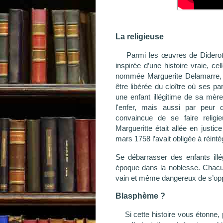
La religieuse
Parmi les œuvres de Diderot, l
inspirée d’une histoire vraie, c
nommée Marguerite Delamarre, q
être libérée du cloître où ses p
une enfant illégitime de sa mè
l'enfer, mais aussi par peur
convaincue de se faire religi
Margueritte était allée en justi
mars 1758 l’avait obligée à réintég
Se débarrasser des enfants illé
époque dans la noblesse. Chacun l
vain et même dangereux de s’opp
Blasphème ?
Si cette histoire vous étonne