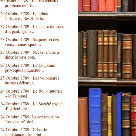
30 octobre 1789 : Le très épineux
problème de l’in...
29 Octobre 1789 : Le hibou
sulfureux, Restif de la...
29 Octobre 1789 : Le clause du marc
d’argent, symb...
28 Octobre 1789 : Suspension des
vœux monastiques....
27 Octobre 1789 : Necker invite à
dîner Morris pou...
26 Octobre 1789 : Le Dauphiné
provoque l'inquiétud...
25 Octobre 1789 : Les volontaires
brestois débarqu...
24 Octobre 1789 : Le Roi « autorise
» le Tribunal ...
24 Octobre 1789 : La Société royale
d’agriculture ...
24 Octobre 1789, La conservation
"provisoire" de l...
24 Octobre 1789 : Crise des
subsistances, les mini...