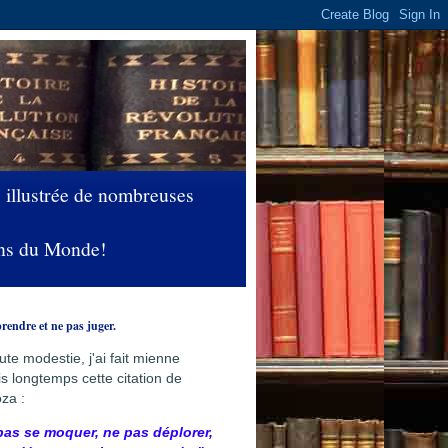
 illustrée de nombreuses
yens du Monde!
ndre et ne pas juger.
ute modestie, j'ai fait mienne
s longtemps cette citation de
za :
pas se moquer, ne pas déplorer,