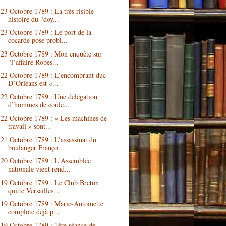
23 Octobre 1789 : La très risible
histoire du "doy...
23 Octobre 1789 : Le port de la
cocarde pose probl...
23 Octobre 1789 : Mon enquête sur
"l’affaire Robes...
22 Octobre 1789 : L’encombrant duc
D’Orléans est «...
22 Octobre 1789 : Une délégation
d’hommes de coule...
22 Octobre 1789 : « Les machines de
travail » sont...
21 Octobre 1789 : L’assassinat du
boulanger Franço...
20 Octobre 1789 : L'Assemblée
nationale vient rend...
19 Octobre 1789 : Le Club Breton
quitte Versailles...
19 Octobre 1789 : Marie-Antoinette
complote déjà p...
19 Octobre 1789 : 1ère séance de