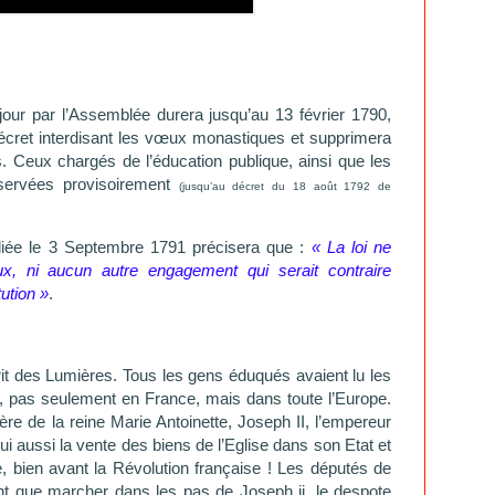
our par l’Assemblée durera jusqu’au 13 février 1790,
 décret interdisant les vœux monastiques et supprimera
fs. Ceux chargés de l’éducation publique, ainsi que les
servées provisoirement
(jusqu’au décret du 18 août 1792 de
bliée le 3 Septembre 1791 précisera que :
« La loi ne
ux, ni aucun autre engagement qui serait contraire
tution »
.
sprit des Lumières. Tous les gens éduqués avaient lu les
, pas seulement en France, mais dans toute l’Europe.
rère de la reine Marie Antoinette, Joseph II, l’empereur
ui aussi la vente des biens de l’Eglise dans son Etat et
e, bien avant la Révolution française ! Les députés de
ent que marcher dans les pas de Joseph ii, le despote