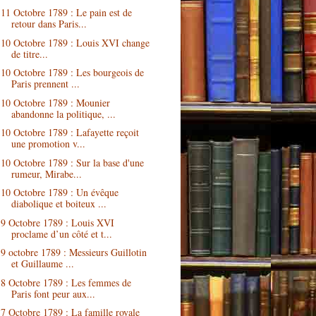
11 Octobre 1789 : Le pain est de
retour dans Paris...
10 Octobre 1789 : Louis XVI change
de titre...
10 Octobre 1789 : Les bourgeois de
Paris prennent ...
10 Octobre 1789 : Mounier
abandonne la politique, ...
10 Octobre 1789 : Lafayette reçoit
une promotion v...
10 Octobre 1789 : Sur la base d'une
rumeur, Mirabe...
10 Octobre 1789 : Un évêque
diabolique et boiteux ...
9 Octobre 1789 : Louis XVI
proclame d’un côté et t...
9 octobre 1789 : Messieurs Guillotin
et Guillaume ...
8 Octobre 1789 : Les femmes de
Paris font peur aux...
7 Octobre 1789 : La famille royale