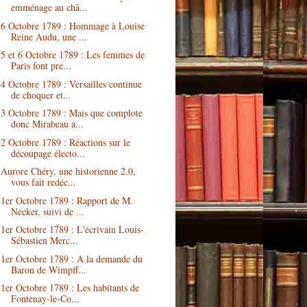
emménage au châ...
6 Octobre 1789 : Hommage à Louise
Reine Audu, une ...
5 et 6 Octobre 1789 : Les femmes de
Paris font pre...
4 Octobre 1789 : Versailles continue
de choquer et...
3 Octobre 1789 : Mais que complote
donc Mirabeau a...
2 Octobre 1789 : Réactions sur le
découpage électo...
Aurore Chéry, une historienne 2.0,
vous fait redéc...
1er Octobre 1789 : Rapport de M.
Necker, suivi de ...
1er Octobre 1789 : L'écrivain Louis-
Sébastien Merc...
1er Octobre 1789 : A la demande du
Baron de Wimpff...
1er Octobre 1789 : Les habitants de
Fontenay-le-Co...