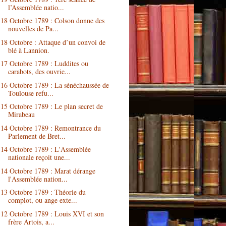
l’Assemblée natio...
18 Octobre 1789 : Colson donne des
nouvelles de Pa...
18 Octobre : Attaque d’un convoi de
blé à Lannion.
17 Octobre 1789 : Luddites ou
carabots, des ouvrie...
16 Octobre 1789 : La sénéchaussée de
Toulouse refu...
15 Octobre 1789 : Le plan secret de
Mirabeau
14 Octobre 1789 : Remontrance du
Parlement de Bret...
14 Octobre 1789 : L'Assemblée
nationale reçoit une...
14 Octobre 1789 : Marat dérange
l'Assemblée nation...
13 Octobre 1789 : Théorie du
complot, ou ange exte...
12 Octobre 1789 : Louis XVI et son
frère Artois, a...