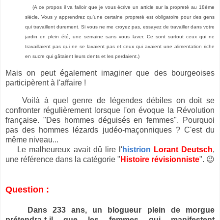
(
A ce propos il va falloir que je vous écrive un article sur la propreté au 18ème
siècle. Vous y apprendrez qu'une certaine propreté est obligatoire pour des gens
qui travaillent durement. Si vous ne me croyez pas, essayez de travailler dans votre
jardin en plein été, une semaine sans vous laver. Ce sont surtout ceux qui ne
travaillaient pas qui ne se lavaient pas et ceux qui avaient une alimentation riche
en sucre qui gâtaient leurs dents et les perdaient.)
Mais on peut également imaginer que des bourgeoises
participèrent à l'affaire !
Voilà à quel genre de légendes débiles on doit se
confronter régulièrement lorsque l'on évoque la Révolution
française. "Des hommes déguisés en femmes". Pourquoi
pas des hommes lézards judéo-maçonniques ? C'est du
même niveau...
Le malheureux avait dû lire l'
histrion
Lorant Deutsch
,
une référence dans la catégorie "
Histoire révisionniste
". 😉
Question :
Dans 233 ans, un blogueur plein de morgue
prétendra-t-il que les femmes qui manifestent