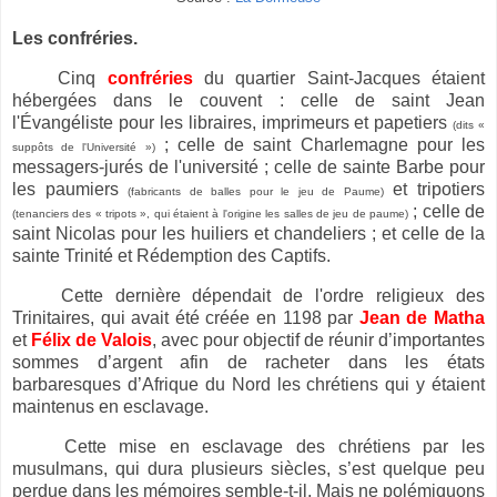
Les confréries.
Cinq
confréries
du quartier Saint-Jacques étaient
hébergées dans le couvent : celle de saint Jean
l'Évangéliste pour les libraires, imprimeurs et papetiers
(dits «
; celle de saint Charlemagne pour les
suppôts de l'Université »)
messagers-jurés de l'université ; celle de sainte Barbe pour
les paumiers
et tripotiers
(fabricants de balles pour le jeu de Paume)
; celle de
(tenanciers des « tripots », qui étaient à l'origine les salles de jeu de paume)
saint Nicolas pour les huiliers et chandeliers ; et celle de la
sainte Trinité et Rédemption des Captifs.
Cette dernière dépendait de l'ordre religieux des
Trinitaires, qui avait été créée en 1198 par
Jean de Matha
et
Félix de Valois
, avec pour objectif de réunir d’importantes
sommes d’argent afin de racheter dans les états
barbaresques d’Afrique du Nord les chrétiens qui y étaient
maintenus en esclavage.
Cette mise en esclavage des chrétiens par les
musulmans, qui dura plusieurs siècles, s’est quelque peu
perdue dans les mémoires semble-t-il. Mais ne polémiquons