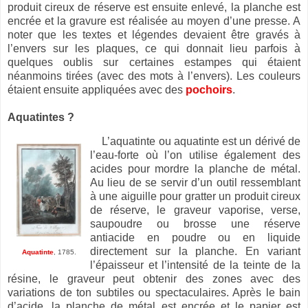
produit cireux de réserve est ensuite enlevé, la planche est
encrée et la gravure est réalisée au moyen d’une presse. A
noter que les textes et légendes devaient être gravés à
l’envers sur les plaques, ce qui donnait lieu parfois à
quelques oublis sur certaines estampes qui étaient
néanmoins tirées (avec des mots à l’envers). Les couleurs
étaient ensuite appliquées avec des
pochoirs
.
Aquatintes ?
L’aquatinte ou aquatinte est un dérivé de
l’eau-forte où l’on utilise également des
acides pour mordre la planche de métal.
Au lieu de se servir d’un outil ressemblant
à une aiguille pour gratter un produit cireux
de réserve, le graveur vaporise, verse,
saupoudre ou brosse une réserve
antiacide en poudre ou en liquide
directement sur la planche. En variant
Aquatinte
, 1785.
l’épaisseur et l’intensité de la teinte de la
résine, le graveur peut obtenir des zones avec des
variations de ton subtiles ou spectaculaires. Après le bain
d’acide, la planche de métal est encrée et le papier est