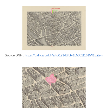
Source BNF :
https://gallica.bnf.fr/ark:/12148/btv1b530111615/f15.item