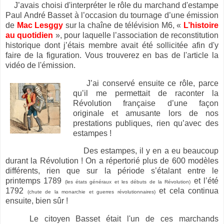
J’avais choisi d'interpréter le rôle du marchand d'estampe
Paul André Basset à l’occasion du tournage d’une émission
de
Mac Lesggy
sur la chaîne de télévision M6, «
L’histoire
au quotidien
», pour laquelle l’association de reconstitution
historique dont j’étais membre avait été sollicitée afin d'y
faire de la figuration. Vous trouverez en bas de l'article la
vidéo de l'émission.
J’ai conservé ensuite ce rôle, parce
qu’il me permettait de raconter la
Révolution française d’une façon
originale et amusante lors de nos
prestations publiques, rien qu’avec des
estampes !
Des estampes, il y en a eu beaucoup
durant la Révolution ! On a répertorié plus de 600 modèles
différents, rien que sur la période s’étalant entre le
printemps 1789
et l’été
(les états généraux et les débuts de la Révolution)
1792
et cela continua
(chute de la monarchie et guerres révolutionnaires)
ensuite, bien sûr !
Le citoyen Basset était l'un de ces marchands