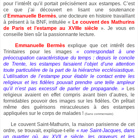
pour l’intérêt qu’il portait précisément aux estampes. C’est
ce que j’ai découvert en lisant une soutenance
d’
Emmanuelle Bermès
, une docteure en histoire travaillant
à présent à la BNF, intitulée «
Le couvent des Mathurins
de Paris et l’estampe au XVIIIe siècle
». Je vous en
conseille bien sûr la passionnante lecture.
Emmanuelle Bermès
explique que cet intérêt des
Trinitaires pour les images
« correspondait à une
préoccupation caractéristique du temps : depuis le concile
de Trente, les estampes faisaient l’objet d’une attention
toute particulière de la part de la hiérarchie ecclésiastique.
L’utilisation de l’estampe pour établir le contact entre les
religieux et les fidèles pouvait prendre une telle ampleur
qu’il n’est pas excessif de parler de propagande. »
Les
religieux avaient en effet compris avant bien d’autres, le
formidables pouvoir des images sur les fidèles. On prêtait
même des guérisons miraculeuses à des estampes
appliquées sur le corps de malades !
(Sans commentaire).
Le couvent Saint-Mathurin, la maison parisienne de cet
ordre, se trouvait, explique-t-elle
« rue Saint-Jacques, dans
un quartier où, au XVII e siècle, les graveurs et les