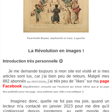
Paul-André Basset, représenté en haut, à gauche
La Révolution en images !
Introduction très personnelle 😉
Je me demande toujours si mon site est visité et si mes
articles sont lus, car j'ai bien peu de retours. Malgré mes
882 abonnés
, j'ai très peu de "likes" sur ma
page
(au 05/07/2026)
Facebook
(régulièrement censurée par Facebook qui
refuse même que je lui paye
des publicités pour ma page, sous prétexte que celle-ci est politique !)
Imaginez donc, quelle ne fut pas ma joie, quand un
lecteur m'a
contacté en janvier 2023 pour me dire qu'il
s'intéressait depuis longtemps au petit monde des